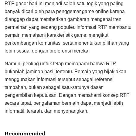
RTP gacor hari ini menjadi salah satu topik yang paling
banyak dicari oleh para penggemar game online karena
dianggap dapat memberikan gambaran mengenai tren
permainan yang sedang populer. Informasi RTP membantu
pemain memahami karakteristik game, mengikuti
perkembangan komunitas, serta menentukan pilihan yang
lebih sesuai dengan preferensi mereka.
Namun, penting untuk tetap memahami bahwa RTP
bukanlah jaminan hasil tertentu. Pemain yang bijak akan
menggunakan informasi tersebut sebagai referensi
tambahan, bukan sebagai satu-satunya dasar
pengambilan keputusan. Dengan memahami konsep RTP
secara tepat, pengalaman bermain dapat menjadi lebih
informatif, terarah, dan menyenangkan.
Recommended