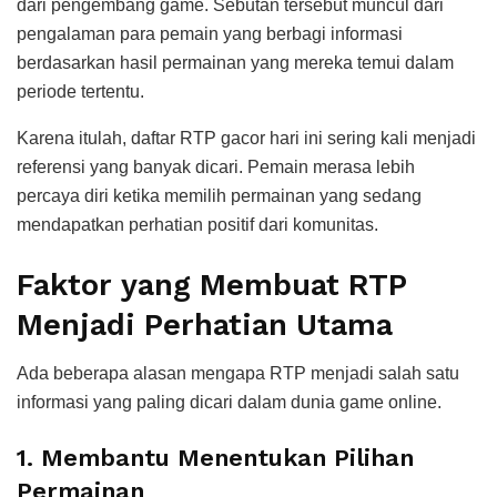
dari pengembang game. Sebutan tersebut muncul dari
pengalaman para pemain yang berbagi informasi
berdasarkan hasil permainan yang mereka temui dalam
periode tertentu.
Karena itulah, daftar RTP gacor hari ini sering kali menjadi
referensi yang banyak dicari. Pemain merasa lebih
percaya diri ketika memilih permainan yang sedang
mendapatkan perhatian positif dari komunitas.
Faktor yang Membuat RTP
Menjadi Perhatian Utama
Ada beberapa alasan mengapa RTP menjadi salah satu
informasi yang paling dicari dalam dunia game online.
1. Membantu Menentukan Pilihan
Permainan