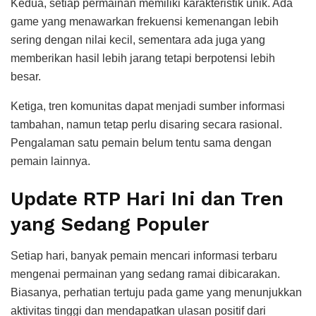
Kedua, setiap permainan memiliki karakteristik unik. Ada
game yang menawarkan frekuensi kemenangan lebih
sering dengan nilai kecil, sementara ada juga yang
memberikan hasil lebih jarang tetapi berpotensi lebih
besar.
Ketiga, tren komunitas dapat menjadi sumber informasi
tambahan, namun tetap perlu disaring secara rasional.
Pengalaman satu pemain belum tentu sama dengan
pemain lainnya.
Update RTP Hari Ini dan Tren
yang Sedang Populer
Setiap hari, banyak pemain mencari informasi terbaru
mengenai permainan yang sedang ramai dibicarakan.
Biasanya, perhatian tertuju pada game yang menunjukkan
aktivitas tinggi dan mendapatkan ulasan positif dari