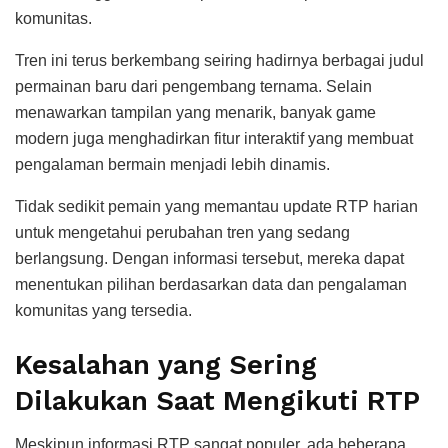
komunitas.
Tren ini terus berkembang seiring hadirnya berbagai judul
permainan baru dari pengembang ternama. Selain
menawarkan tampilan yang menarik, banyak game
modern juga menghadirkan fitur interaktif yang membuat
pengalaman bermain menjadi lebih dinamis.
Tidak sedikit pemain yang memantau update RTP harian
untuk mengetahui perubahan tren yang sedang
berlangsung. Dengan informasi tersebut, mereka dapat
menentukan pilihan berdasarkan data dan pengalaman
komunitas yang tersedia.
Kesalahan yang Sering
Dilakukan Saat Mengikuti RTP
Meskipun informasi RTP sangat populer, ada beberapa