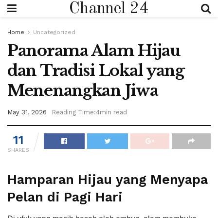
Channel 24
Home
Uncategorized
Panorama Alam Hijau
dan Tradisi Lokal yang
Menenangkan Jiwa
May 31, 2026
Reading Time:4min read
11
SHARES
Hamparan Hijau yang Menyapa
Pelan di Pagi Hari