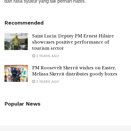
dan rasa syukur yang tak pernah habis.
Recommended
Saint Lucia: Deputy PM Ernest Hilaire
showcases positive performance of
tourism sector
3 YEARS AGO
PM Roosevelt Skerrit wishes on Easter,
Melissa Skerrit distributes goody boxes
3 YEARS AGO
Popular News